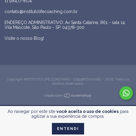
11 98477-8174
contato@institutolifecoaching.com.br
ENDEREÇO ADMINISTRATIVO: Av Santa Catarina, 861 - sala 14,
Vila Mascote, São Paulo - SP, 04378-300
Visite o nosso Blog!
Copyright INSTITUTO LIFE COACHING - 27493867000182 - 2026. Todos os
direitos reservados.
Ao navegar por este site
você aceita o uso de cookies
para
agilizar a sua experiência de compra.
ENTENDI